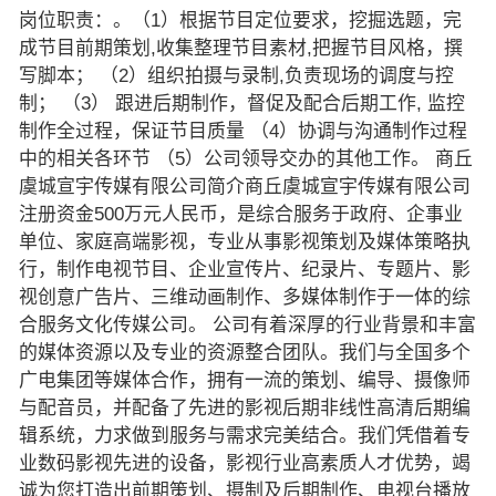
岗位职责：。（1）根据节目定位要求，挖掘选题，完
成节目前期策划,收集整理节目素材,把握节目风格，撰
写脚本； （2）组织拍摄与录制,负责现场的调度与控
制； （3） 跟进后期制作，督促及配合后期工作, 监控
制作全过程，保证节目质量 （4）协调与沟通制作过程
中的相关各环节 （5）公司领导交办的其他工作。 商丘
虞城宣宇传媒有限公司简介商丘虞城宣宇传媒有限公司
注册资金500万元人民币，是综合服务于政府、企事业
单位、家庭高端影视，专业从事影视策划及媒体策略执
行，制作电视节目、企业宣传片、纪录片、专题片、影
视创意广告片、三维动画制作、多媒体制作于一体的综
合服务文化传媒公司。 公司有着深厚的行业背景和丰富
的媒体资源以及专业的资源整合团队。我们与全国多个
广电集团等媒体合作，拥有一流的策划、编导、摄像师
与配音员，并配备了先进的影视后期非线性高清后期编
辑系统，力求做到服务与需求完美结合。我们凭借着专
业数码影视先进的设备，影视行业高素质人才优势，竭
诚为您打造出前期策划、摄制及后期制作、电视台播放